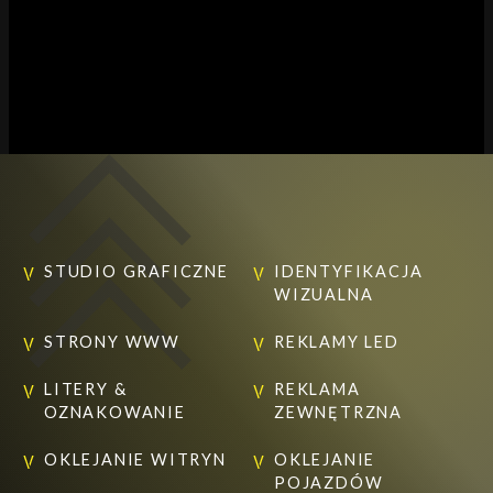
STUDIO GRAFICZNE
IDENTYFIKACJA
WIZUALNA
STRONY WWW
REKLAMY LED
LITERY &
REKLAMA
OZNAKOWANIE
ZEWNĘTRZNA
OKLEJANIE WITRYN
OKLEJANIE
POJAZDÓW