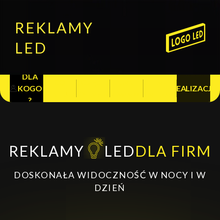
REKLAMY
LED
DLA
CO
NAJCZĘSTSZE
JAK
ETAPY
KOGO
REALIZACJE
PROJEKTUJEMY?
PYTANIA
DZIAŁAMY?
REALIZACJI
?
REKLAMY
LED
DLA FIRM
DOSKONAŁA WIDOCZNOŚĆ W NOCY I W
DZIEŃ