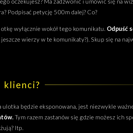
iego oczekujesz? Ma zadzwonić i umówić się na wiz
a? Podpisać petycję 500m dalej? Co?
ulotkę wyłącznie wokół tego komunikatu.
Odpuść so
 jeszcze wierzy w te komunikaty?). Skup się na naj
 klienci?
a ulotka będzie eksponowana, jest niezwykle ważn
ntów.
Tym razem zastanów się gdzie możesz ich spo
ują? Itp.