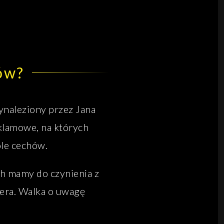
tów?
ynaleziony przez Jana
klamowe, na których
ole cechów.
h mamy do czynienia z
iera. Walka o uwagę