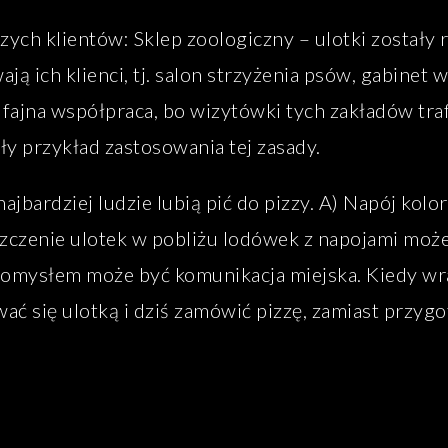
zych klientów: Sklep zoologiczny – ulotki zostały
ą ich klienci, tj. salon strzyżenia psów, gabinet w
 fajna współpraca, bo wizytówki tych zakładów tra
y przykład zastosowania tej zasady.
najbardziej ludzie lubią pić do pizzy. A) Napój kolo
zczenie ulotek w pobliżu lodówek z napojami może
pomysłem może być komunikacja miejska. Kiedy w
ć się ulotką i dziś zamówić pizzę, zamiast przyg