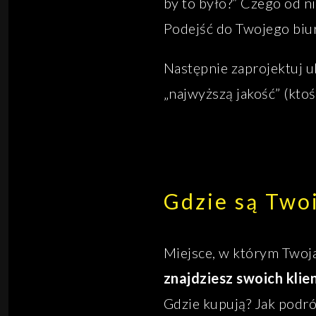
by to było?” Czego od n
Podejść do Twojego biur
Następnie zaprojektuj 
„najwyższą jakość” (ktoś
Gdzie są Twoi
Miejsce, w którym Twoj
znajdziesz swoich klie
Gdzie kupują? Jak podróż