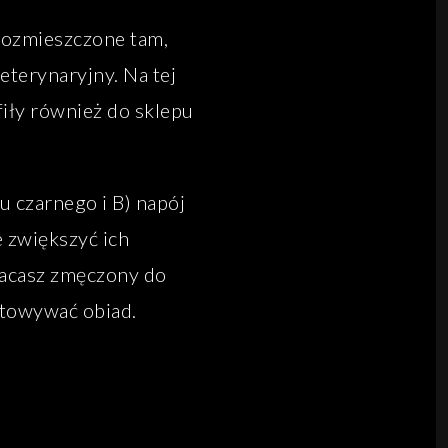
 rozmieszczone tam,
eterynaryjny. Na tej
fiły również do sklepu
ru czarnego i B) napój
 zwiększyć ich
racasz zmęczony do
otowywać obiad.