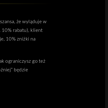
 szansa, że wyląduje w
 10% rabatu), klient
e, 10% zniżki na
ak ograniczysz go też
źniej” będzie