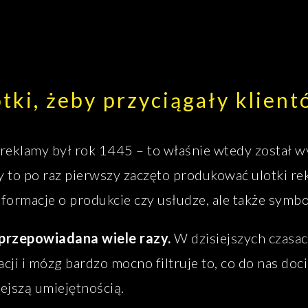
otki, żeby przyciągały klien
eklamy był rok 1445 – to właśnie wtedy został w
 to po raz pierwszy zaczęto produkować ulotki re
informacje o produkcie czy usłudze, ale także symb
 przepowiadana wiele razy.
W dzisiejszych czasac
ji i mózg bardzo mocno filtruje to, co do nas doc
iejszą umiejętnością.