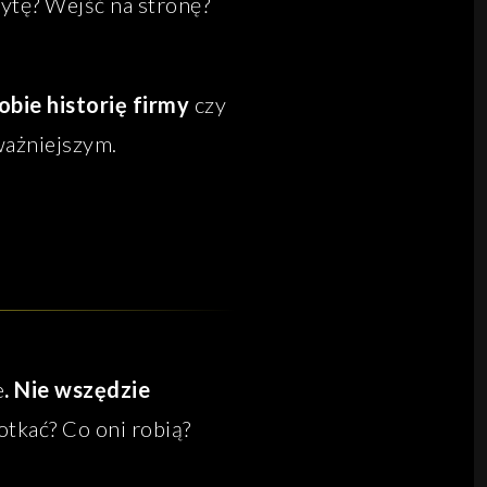
ytę? Wejść na stronę?
bie historię firmy
czy
ważniejszym.
e
. Nie wszędzie
tkać? Co oni robią?