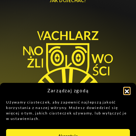
JAK DOJECHAĆ?
Zarządzaj zgodą
Używamy ciasteczek, aby zapewnić najlepszą jakość
korzystania z naszej witryny. Możesz dowiedzieć się
więcej o tym, jakich ciasteczek używamy, lub wyłączyć je
w ustawieniach.
ZNAJDZIESZ NAS NA:
Akceptuję